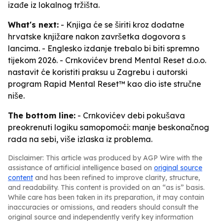
izađe iz lokalnog tržišta.
What's next:
- Knjiga će se širiti kroz dodatne
hrvatske knjižare nakon završetka dogovora s
lancima. - Englesko izdanje trebalo bi biti spremno
tijekom 2026. - Crnkovićev brend Mental Reset d.o.o.
nastavit će koristiti praksu u Zagrebu i autorski
program Rapid Mental Reset™ kao dio iste stručne
niše.
The bottom line:
- Crnkovićev debi pokušava
preokrenuti logiku samopomoći: manje beskonačnog
rada na sebi, više izlaska iz problema.
Disclaimer: This article was produced by AGP Wire with the
assistance of artificial intelligence based on
original source
content
and has been refined to improve clarity, structure,
and readability. This content is provided on an “as is” basis.
While care has been taken in its preparation, it may contain
inaccuracies or omissions, and readers should consult the
original source and independently verify key information