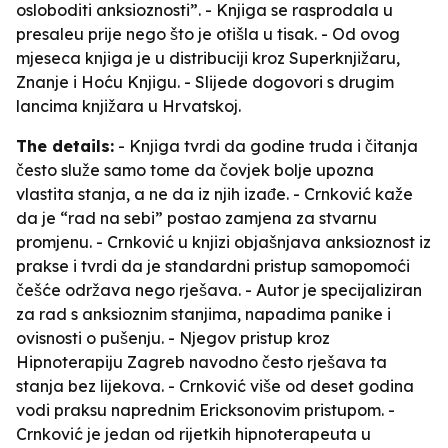
osloboditi anksioznosti”. - Knjiga se rasprodala u
presaleu prije nego što je otišla u tisak. - Od ovog
mjeseca knjiga je u distribuciji kroz Superknjižaru,
Znanje i Hoću Knjigu. - Slijede dogovori s drugim
lancima knjižara u Hrvatskoj.
The details:
- Knjiga tvrdi da godine truda i čitanja
često služe samo tome da čovjek bolje upozna
vlastita stanja, a ne da iz njih izađe. - Crnković kaže
da je “rad na sebi” postao zamjena za stvarnu
promjenu. - Crnković u knjizi objašnjava anksioznost iz
prakse i tvrdi da je standardni pristup samopomoći
češće održava nego rješava. - Autor je specijaliziran
za rad s anksioznim stanjima, napadima panike i
ovisnosti o pušenju. - Njegov pristup kroz
Hipnoterapiju Zagreb navodno često rješava ta
stanja bez lijekova. - Crnković više od deset godina
vodi praksu naprednim Ericksonovim pristupom. -
Crnković je jedan od rijetkih hipnoterapeuta u