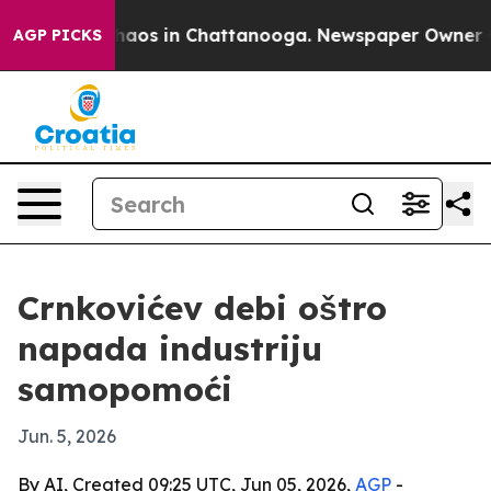
Collapse
Chaos in Chattanooga. Newspaper Owner Calls
AGP PICKS
Crnkovićev debi oštro
napada industriju
samopomoći
Jun. 5, 2026
By AI, Created 09:25 UTC, Jun 05, 2026,
AGP
-