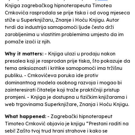
Knjiga zagrebačkog hipnoterapeuta Timotea
Crnkovića rasprodala se prije tiska i od ovog mjeseca
stiže u Superknjižaru, Znanje i Hoću Knjigu. Autor
tvrdi da industrija samopomoći ljude često drži
zarobljenima u vlastitim problemima umjesto da im
pomaže izaći iz njih.
Why it matters:
- Knjiga ulazi u prodaju nakon
presalea koji je rasprodan prije tiska, što pokazuje da
tema anksioznosti i kritike samopomoći ima tržišnu
publiku. - Crnkovićeva poruka ide protiv
dominantnog modela osobnog razvoja i mogao bi
zainteresirati čitatelje koji traže praktičniji pristup
promjeni. - Knjiga je dostupna u fizičkim knjižarama i
web trgovinama Superknjižare, Znanja i Hoću Knjigu.
What happened:
- Zagrebački hipnoterapeut
Timoteo Crnković objavio je knjigu “Prestani raditi na
sebi! Zašto tvoj trud hrani strahove i kako se