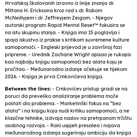
Hrvatskoj školovanih izravno iz linije znanja dr.
Miltona H. Ericksona kroz rad s dr. Robom
McNeillyjem i dr. Jeffreyjem Zeigom. - Njegov
autorski program Rapid Mental Reset™ fokusira se
na istu skupinu stanja. - Knjiga ima 15 poglavlja i
spaja iskustvo iz prakse s kritikom suvremene kulture
samopomoći. - Engleski prijevod je u završnoj fazi
pripreme. - Urednik Zacharie Wright opisao je rukopis
kao najbolju knjigu samopomoći bez alata koju je
pročitao. - Međunarodno izdanje očekuje se tijekom
2026. - Knjiga je prva Crnkovićeva knjiga.
Between the lines:
- Crnkovićev pristup gradi se na
poruci da preveliko analiziranje problema može
postati dio problema. - Marketinški fokus na “bez
alata” i na knjigu koja nudi kritiku samopomoći, a ne
klasične tehnike, izdvaja naslov na pretrpanom tržištu
osobnog razvoja. - Rani uspjeh presalea i najava
međunarodnog izdanja sugeriraju ambiciju da knjiga